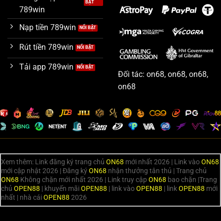
789win
Đối tác tin cậy của hàng triệu tay chơi toàn cầu
Nạp tiền 789win
Rút tiền 789win
Bắn cá đổi thưởng
Tải app 789win
Với thiết kế giao diện sống động, đại dương rộng lớn trở
Đối tác:
on68
,
on68
,
on68
,
thành sân chơi lý tưởng cho những ai yêu thích săn cá.
on68
Mỗi ván chơi không chỉ mang lại cảm giác chân thật mà
còn trang bị cho người chơi những loại vũ khí mạnh mẽ,
giúp gia tăng cơ hội chiến thắng.
Người chơi có thể dễ
dàng nắm bắt cách thức để phát triển chiến lược
bắn cá
riêng của mình. Những trò chơi như Bắn Cá Ăn Xèng, Săn
Cá Vàng, và Bắn Cá Đại Dương là những lựa chọn không
Xem thêm: Link đăng ký trang chủ
ON68
mới nhất 2026 | Link vào
ON68
thể thiếu, đưa bạn vào những cuộc săn đuổi đầy kịch
mới cập nhật 2026 | Đăng ký
ON68
nhận thưởng tân thủ | Trang chủ
ON68
Không chặn mới nhất 2026 | Link truy cập
ON68
bao chặn |Trang
tính.
chủ
OPEN88
| khuyến mãi
OPEN88
| link vào
OPEN88
| link
OPEN88
mới
Trực tiếp đá gà
nhất | nhà cái
OPEN88
2026
Tại 789win,
đá gà
online đã nhanh chóng trở thành một