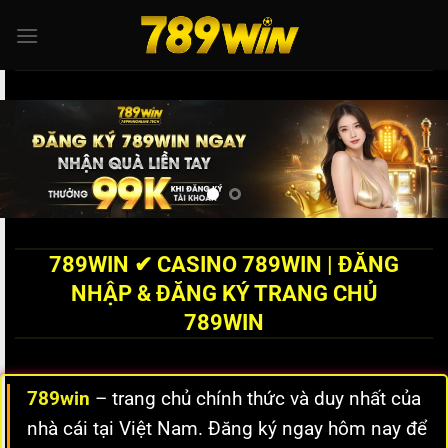
Bỏ
qua
nội
dung
789WIN ✔ CASINO 789WIN | ĐĂNG
NHẬP & ĐĂNG KÝ TRANG CHỦ
789WIN
789win
– trang chủ chính thức và duy nhất của
nhà cái tại Việt Nam. Đăng ký ngay hôm nay để