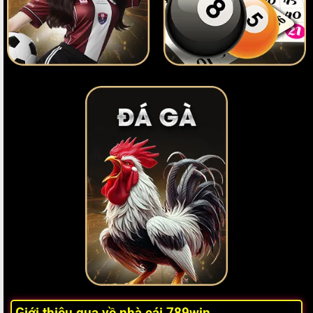
Giới thiệu qua về nhà cái 789win