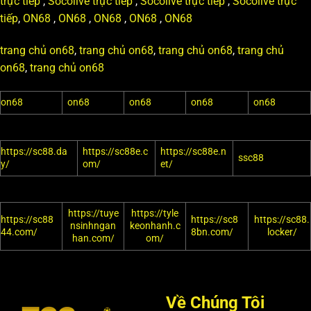
trực tiếp
,
Socolive trực tiếp
,
Socolive trực tiếp
,
Socolive trực
ra quyết định đặt cược.
Điểm nổi bật là dịch vụ phát
tiếp
,
ON68
,
ON68
,
ON68
,
ON68
,
ON68
sóng trực tiếp, mang đến cho người chơi cơ hội theo dõi
các trận đấu ngay tại thời điểm diễn ra. Với chỉ một vài
trang chủ on68
,
trang chủ on68
,
trang chủ on68
,
trang chủ
thao tác đơn giản trên tài khoản của mình hoặc qua thiết
on68
,
trang chủ on68
bị di động, bạn có thể nhận thông tin nhanh chóng và
tham gia cá cược mọi lúc, mọi nơi.
on68
on68
on68
on68
on68
Casino live
Nơi đây mang đến nhiều trò chơi phong phú với tính
https://sc88.da
https://sc88e.c
https://sc88e.n
năng phát sóng trực tiếp, cho phép người chơi tương tác
ssc88
y/
om/
et/
trực tiếp với nhà cái, tạo cảm giác gần gũi và chân thật.
Các trò chơi tại đây đều có luật chơi đơn giản, dễ nắm
bắt, và đặc biệt là mức thưởng hấp dẫn.
Khi nhắc đến
https://tuye
https://tyle
https://sc88
https://sc8
https://sc88.
nsinhngan
keonhanh.c
casino
online tại
789win
, không thể không kể đến những
44.com/
8bn.com/
locker/
han.com/
om/
tựa game quen thuộc như rồng hổ, poker, Roulette và
Baccarat. Tất cả các sản phẩm này đều được đảm bảo
tính hợp pháp và công bằng, mang lại sự tin tưởng cho
người chơi.
Về Chúng Tôi