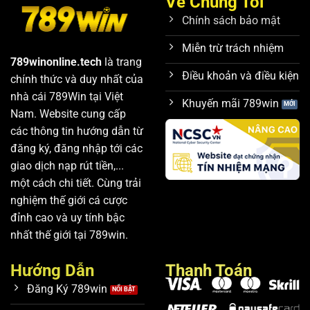
Về Chúng Tôi
Chính sách bảo mật
Bảo mật bằng công nghệ SSL và kiểm soát nghiêm ngặt
Miễn trừ trách nhiệm
789winonline.tech
là trang
Giám sát an ninh mạng 24/7: Hệ thống bảo mật luôn
Điều khoản và điều kiện
chính thức và duy nhất của
được đội ngũ chuyên gia 789Win theo dõi, giám sát
nhà cái 789Win tại Việt
và cập nhật liên tục để phát hiện, ngăn chặn sớm
Khuyến mãi 789win
Nam. Website cung cấp
những nguy cơ tiềm ẩn.
các thông tin hướng dẫn từ
Công nghệ phát hiện gian lận: Hệ thống Fraud
đăng ký, đăng nhập tới các
Detection System tự động phát hiện và ngăn chặn
giao dịch nạp rút tiền,...
triệt để những hành vi gian lận, lừa đảo trên nền tảng.
một cách chi tiết. Cùng trải
Nâng cấp định kỳ: Nền tảng cam kết thường xuyên
nghiệm thế giới cá cược
cập nhật những phiên bản phần mềm mới, tối tân để
đỉnh cao và uy tính bậc
đảm bảo khả năng chống lại các phương thức tấn
nhất thế giới tại 789win.
công mạng hiện đại.
Hướng Dẫn
Thanh Toán
Chính sách bảo mật cho thành viên 789Win
Đăng Ký 789win
chính thức