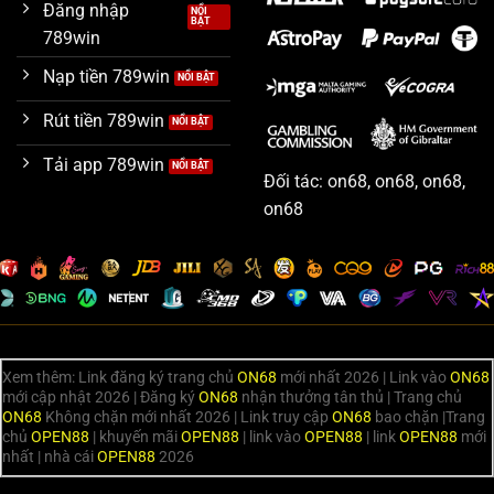
Đăng nhập
789Win cam kết bảo vệ quyền riêng tư và thông tin cá
789win
nhân của tất cả các hội viên chính thức. Chính sách này
được xây dựng dựa trên tiêu chuẩn an ninh quốc tế, nhà
Nạp tiền 789win
cái sẽ xử lý và lưu trữ mọi dữ liệu về người dùng một
Rút tiền 789win
cách an toàn. Cụ thể nội dung trong chính sách là:
Tải app 789win
Các thông tin cá nhân được quyền thu thập
Đối tác:
on68
,
on68
,
on68
,
on68
Khi người dùng đăng ký làm hội viên chính thức, 789Win
thu thập các thông tin cơ bản để đảm bảo quyền lợi của
bạn. Bao gồm: Họ tên, ngày sinh, số điện thoại, email,
thông tin tài khoản chính chủ, lịch sử nạp và rút tiền.
Chính sách bảo mật và lưu trữ dữ liệu cá nhân
Xem thêm: Link đăng ký trang chủ
ON68
mới nhất 2026 | Link vào
ON68
Toàn bộ thông tin người dùng được mã hóa bằng công
mới cập nhật 2026 | Đăng ký
ON68
nhận thưởng tân thủ | Trang chủ
nghệ SSL, đảm bảo dữ liệu không bị truy cập trái phép và
ON68
Không chặn mới nhất 2026 | Link truy cập
ON68
bao chặn |Trang
chủ
OPEN88
| khuyến mãi
OPEN88
| link vào
OPEN88
| link
OPEN88
mới
rò rỉ ra ngoài. 789Win cũng cam kết không chia sẻ, bán
nhất | nhà cái
OPEN88
2026
hoặc trao đổi thông tin của hội viên cho bên thứ ba nếu